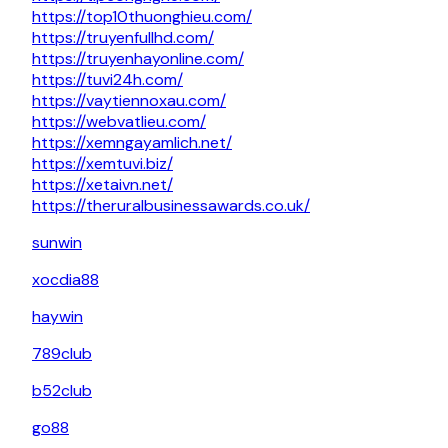
https://top10thuonghieu.com/
https://truyenfullhd.com/
https://truyenhayonline.com/
https://tuvi24h.com/
https://vaytiennoxau.com/
https://webvatlieu.com/
https://xemngayamlich.net/
https://xemtuvi.biz/
https://xetaivn.net/
https://theruralbusinessawards.co.uk/
sunwin
xocdia88
haywin
789club
b52club
go88