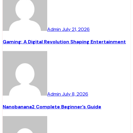
Admin
July 21, 2026
Gaming: A Digital Revolution Shaping Entertainment
Admin
July 8, 2026
Nanobanana2 Complete Beginner’s Guide