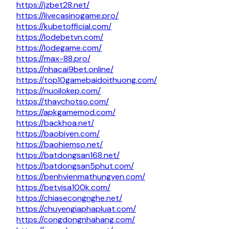
https://jzbet28.net/
https://livecasinogame.pro/
https://kubetofficial.com/
https://lodebetvn.com/
https://lodegame.com/
https://max-88.pro/
https://nhacai9bet.online/
https://top10gamebaidoithuong.com/
https://nuoilokep.com/
https://thaychotso.com/
https://apkgamemod.com/
https://backhoa.net/
https://baobiyen.com/
https://baohiemso.net/
https://batdongsan168.net/
https://batdongsan5phut.com/
https://benhvienmathungyen.com/
https://betvisa100k.com/
https://chiasecongnghe.net/
https://chuyengiaphapluat.com/
https://congdongnhahang.com/